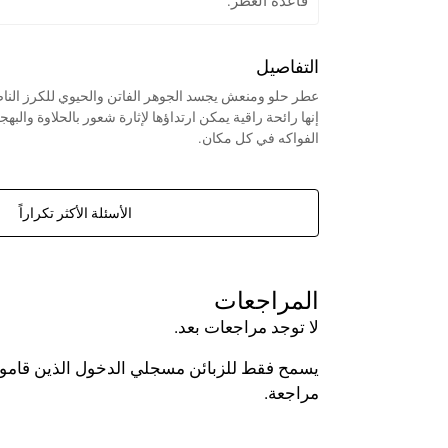
قاعدة العطر:
التفاصيل
عطر حلو ومنعش يجسد الجوهر الفاتن والحيوي للكرز النا
إنها رائحة راقية يمكن ارتداؤها لإثارة شعور بالحلاوة والبهج
الفواكه في كل مكان.
الأسئلة الأكثر تكراراً
صل على زجاجة عطر مصنعة من قبل البيت الدمشقي للعطور إختصاصنا هو تركيب 
المراجعات
يع العطور العالمية الأصلية.
لا توجد مراجعات بعد.
يسمح فقط للزبائن مسجلي الدخول الذين قاموا 
مراجعة.