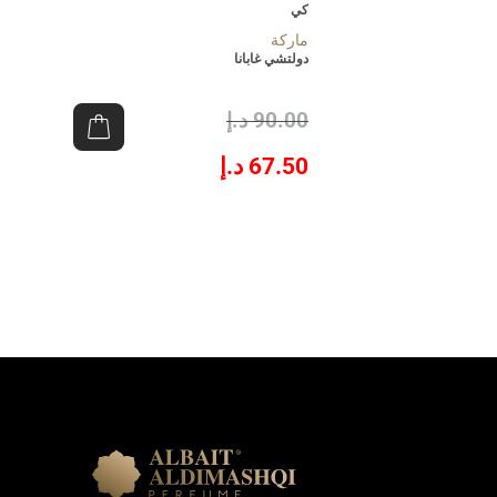
كي
ماركة
دولتشي غابانا
90.00
د.إ
67.50
د.إ