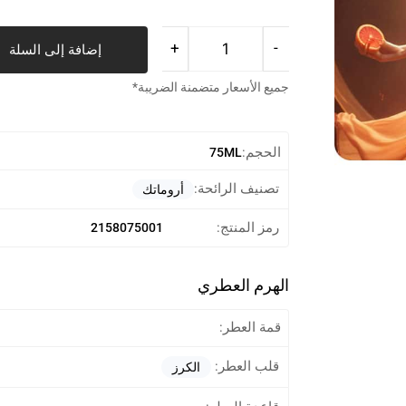
إضافة إلى السلة
جميع الأسعار متضمنة الضريبة*
الحجم:
75ML
تصنيف الرائحة:
أروماتك
رمز المنتج:
2158075001
الهرم العطري
قمة العطر:
قلب العطر:
الكرز