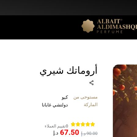
أروماتك شيري
مستوحى من
كيو
الماركة
دولتشي غابانا
0
تقييم العملاء
67.50
د.إ
د.إ
90.00