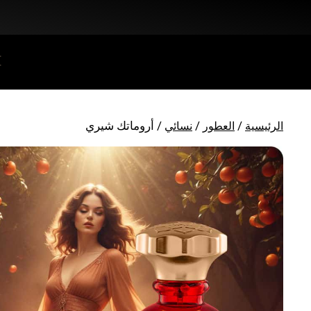
خصم 25% على جميع المنتجات + شحن مجاني على (+ 140 د.إ)
/
/
/ أروماتك شيري
الرئيسية
العطور
نسائي