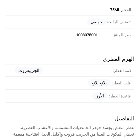
الحجم:
75ML
حمضي
تصنيف الرائحة:
رمز المنتج:
1008075001
الهرم العطري
الجريبفروت
قمة العطر:
لا ، سوف تحصل على زجاجة عطر مصنعة من قبل البيت الدمشقي للعطور
إختصاصنا هو تركيب وتعبئة العطور وليس بيع العطور العالمية الأصلية.
يلانغ يلانغ
قلب العطر:
الأرز
قاعدة العطر:
التفاصيل
عطر منعش يجسد جوهر الحمضيات المشمسة والأعشاب العطرية.
تعطي المكونات العليا من الجريب فروت وإكليل الجبل افتتاحية مفعمة