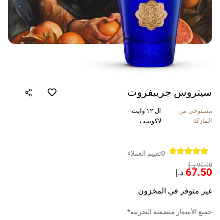
سيتروس جريبفروت
مستوحى من
ال ١٢ وايت
الماركة
لاكوست
0
تقييم العملاء
د.إ
90.00
67.50
د.إ
غير متوفر في المخزون
جميع الأسعار متضمنة الضريبة*