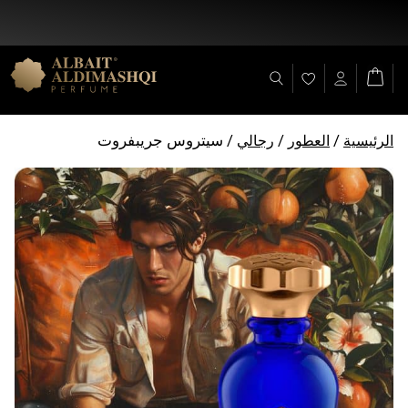
خصم 25% على جميع المنتجات + شحن مجاني على (+ 140 د.إ)
/
/
/ سيتروس جريبفروت
الرئيسية
العطور
رجالي