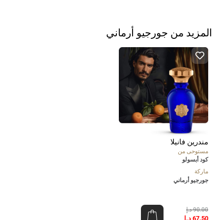
المزيد من جورجيو أرماني
مندرين فانيلا
مستوحى من
كود أبسولو
ماركة
جورجيو أرماني
90.00
د.إ
67.50
د.إ