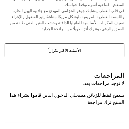
المنعش افتتاحية آسرة توقظ حواسك.
في قلب العطر، يتشابك جوهر الخزامى المهدئ مع جاذبية الهيل الحارة
واللمسة العطرية للمريمية، ليشكل مزيجًا متناغمًا يثير الفضول والإغراء.
تضيف المكونات الأساسية للفانيليا الدافئة وخشب العنبر الغني طبقة من
العمق والرقي، وتترك أثرًا طويلًا من الرائحة الجذابة.
لا ، سوف تحصل على زجاجة عطر مصنعة من قبل البيت الدمشقي للعطور
إختصاصنا هو تركيب وتعبئة العطور وليس بيع العطور العالمية الأصلية.
الأسئلة الأكثر تكراراً
المراجعات
لا توجد مراجعات بعد.
يسمح فقط للزبائن مسجلي الدخول الذين قاموا بشراء هذا
المنتج ترك مراجعة.