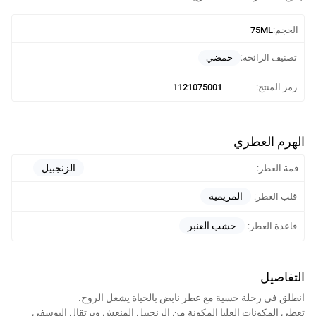
الحجم:
75ML
حمضي
تصنيف الرائحة:
رمز المنتج:
1121075001
الهرم العطري
الزنجبيل
قمة العطر:
المريمية
قلب العطر:
خشب العنبر
قاعدة العطر:
التفاصيل
انطلق في رحلة حسية مع عطر نابض بالحياة يشعل الروح.
تعطي المكونات العليا المكونة من الزنجبيل المنعش وبرتقال اليوسفي