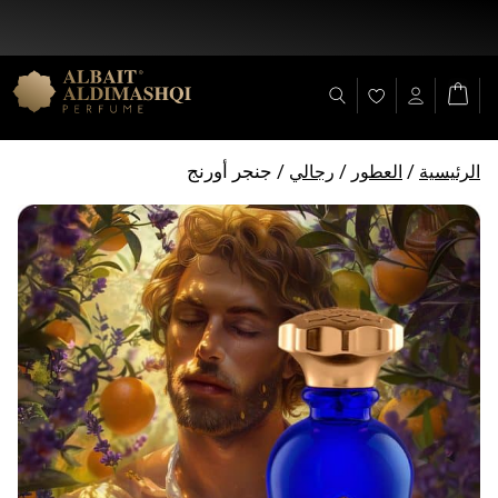
خصم 25% على جميع المنتجات + شحن مجاني على (+ 140 د.إ)
/
/
/ جنجر أورنج
الرئيسية
العطور
رجالي