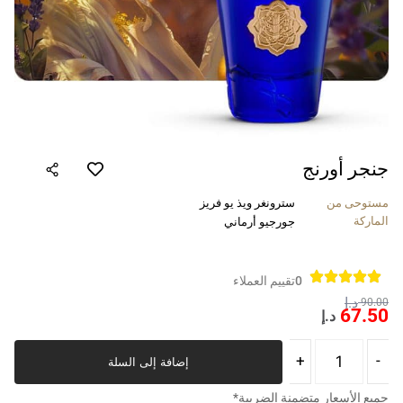
جنجر أورنج
مستوحى من
سترونغر ويذ يو فريز
الماركة
جورجيو أرماني
0
تقييم العملاء
د.إ
90.00
67.50
د.إ
إضافة إلى السلة
جميع الأسعار متضمنة الضريبة*