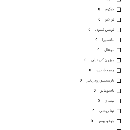
لانكوم
0
لو لابو
0
لويس فيتون
0
مانسيرا
0
مونتال
0
ميزون كريفيلي
0
ميمو باريس
0
نارسيسو رودريغيز
0
ناسوماتو
0
نيشان
0
نينا ريشي
0
هوغو بوس
0