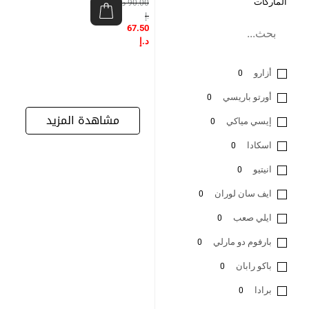
الماركات
90.00
د
.إ
67.50
د.إ
أزارو
0
أورتو باريسي
0
مشاهدة المزيد
إيسي مياكي
0
اسكادا
0
انيتيو
0
ايف سان لوران
0
ايلي صعب
0
بارفوم دو مارلي
0
باكو رابان
0
برادا
0