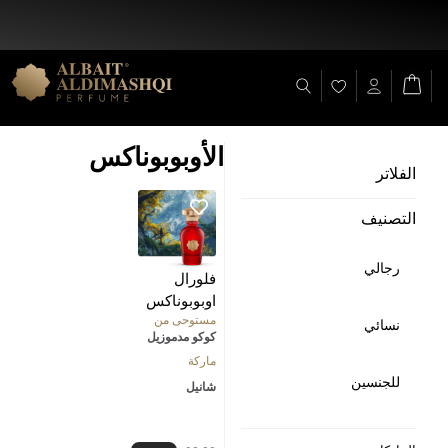
خصم 25% على جميع المنتجات + شحن مجاني على (+ 140 د.إ)
الأوبوبوناكس
الفلاتر
التصنيف
رجالي
فلورال
اوبوبوناكس
مستوحى من
نسائي
كوكو مدموزيل
ماركة
للجنسين
شانيل