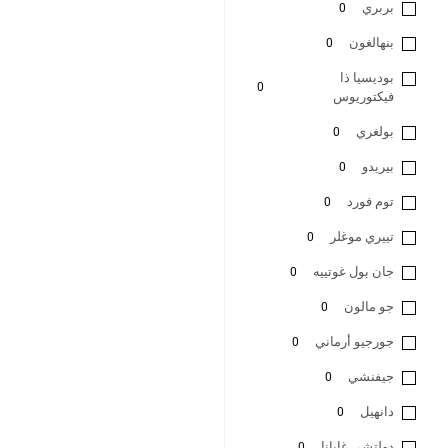
بربري
0
بنهالغون
0
بوديسيا ذا
0
فيكتوريوس
بولغري
0
بيريدو
0
توم فورد
0
تييري موغلر
0
جان بول غوتييه
0
جو مالون
0
جورجيو أرماني
0
جيفنشي
0
دانهيل
0
دولتشي غابانا
0