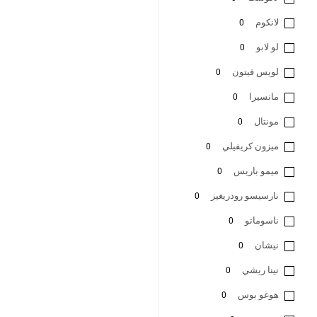
لانكوم
0
لو لابو
0
لويس فيتون
0
مانسيرا
0
مونتال
0
ميزون كريفيلي
0
ميمو باريس
0
نارسيسو رودريغيز
0
ناسوماتو
0
نيشان
0
نينا ريشي
0
هوغو بوس
0