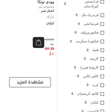
فرانسيس
وودي تونكا
0
كوركدجيان
مستوحى من
انجيلز شير
فريدريك مال
0
ماركة
كيليان
فيرساتشي
0
فيكتور ورولف
0
135.00
فيكتوريا سيكريت
0
د.إ
101.25
قصة
0
د.إ
كارتييه
0
كارولينا هيريرا
0
كالفن كلاين
0
مشاهدة المزيد
كريد
0
كلايف كريستيان
0
كيليان
0
لاكوست
0