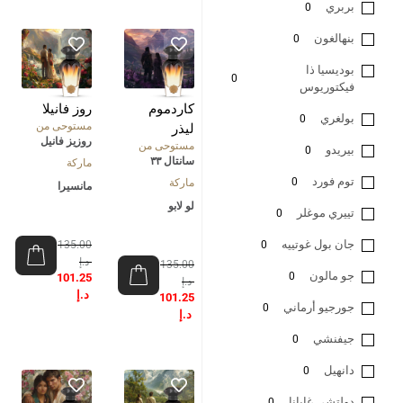
بربري
0
بنهالغون
0
بوديسيا ذا
0
فيكتوريوس
كاردموم
روز فانيلا
بولغري
0
مستوحى من
ليذر
روزيز فانيل
مستوحى من
بيريدو
0
سانتال ٣٣
ماركة
توم فورد
0
ماركة
مانسيرا
لو لابو
تييري موغلر
0
جان بول غوتييه
0
135.00
د.إ
135.00
جو مالون
0
101.25
د.إ
د.إ
101.25
جورجيو أرماني
0
د.إ
جيفنشي
0
دانهيل
0
دولتشي غابانا
0