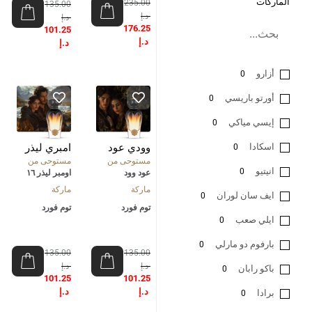
الماركات
235.00
135.00
د.إ
د.إ
176.25
101.25
د.إ
د.إ
أزارو
0
أورتو باريسي
0
إيسي مياكي
0
اسكادا
وودي عود
امبري ليذر
0
مستوحى من
مستوحى من
انيتيو
0
عود وود
اومبر ليذر ١٦
ماركة
ماركة
ايف سان لوران
0
توم فورد
توم فورد
ايلي صعب
0
بارفوم دو مارلي
0
135.00
135.00
د.إ
د.إ
باكو رابان
0
101.25
101.25
د.إ
د.إ
برادا
0