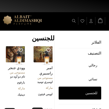
خصم 25% على جميع المنتجات + شحن مجاني على (+ 140 د.إ)
للجنسين
الفلاتر
التصنيف
رجالي
امبر
وودي جنجر
مستوحى من
راسبيري
تام دو أوه دو
مستوحى من
نسائي
اومبري نوميد
بارفوم
ماركة
ماركة
للجنسين
لويس فيتون
ديبتيك