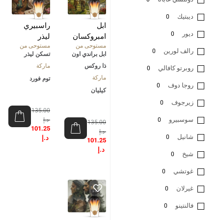
ديبتيك
0
ابل
راسبيري
ديور
0
امبروكسان
ليذر
مستوحى من
مستوحى من
رالف لورين
0
ابل براندي اون
تسكن ليذر
ذا روكس
ماركة
روبرتو كافالي
0
ماركة
توم فورد
روجا دوف
0
كيليان
زيرجوف
0
135.00
سوسبيرو
0
د.إ
135.00
101.25
د.إ
شانيل
0
د.إ
101.25
د.إ
شيخ
0
غوتشي
0
غيرلان
0
فالنتينو
0