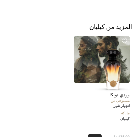
المزيد من كيليان
وودي تونكا
مستوحى من
انجيلز شير
ماركة
كيليان
135.00
د.إ