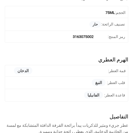
الحجم:
75ML
حار
تصنيف الرائحة:
رمز المنتج:
3163075002
الهرم العطري
الدخان
قمة العطر:
التبغ
قلب العطر:
الفانيليا
قاعدة العطر:
التفاصيل
عطر جريء ومثير للذكريات يبدأ برائحة القرفة الدافئة المتشابكة مع لمسة
من الجاذبية الدخانية، الذي يعطي رائحة جذابة ومميزة.