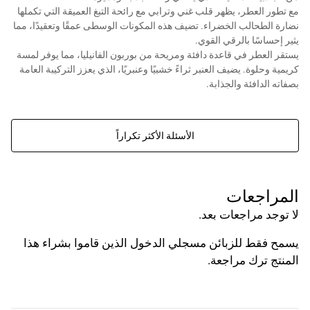
مع تطور العطر، يظهر قلب غني وترابي مع رائحة التبغ العميقة التي تكملها
نضارة الطحالب الخضراء. تضيف هذه المكونات الوسطى عمقًا وتعقيدًا، مما
يثير إحساسًا بالرقي القوي.
يستقر العطر في قاعدة دافئة ومريحة من بوربون الفانيليا، مما يوفر لمسة
كريمية وحلوة. يضيف العنبر ثراءً خشبيًا وعنبريًا، الذي يعزز التركيبة العامة
بصفاته الدافئة والجذابة.
لا ، سوف تحصل على زجاجة عطر مصنعة من قبل البيت الدمشقي للعطور
إختصاصنا هو تركيب وتعبئة العطور وليس بيع العطور العالمية الأصلية.
الأسئلة الأكثر تكراراً
المراجعات
لا توجد مراجعات بعد.
يسمح فقط للزبائن مسجلي الدخول الذين قاموا بشراء هذا
المنتج ترك مراجعة.