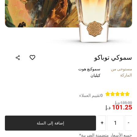
سموكي توباكو
مستوحى من
سموكنغ هوت
الماركة
كيليان
0
تقييم العملاء
د.إ
135.00
101.25
د.إ
إضافة إلى السلة
جميع الأسعار متضمنة الضريبة*