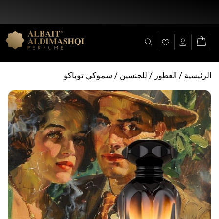
خصم 25% على جميع المنتجات + شحن مجاني على (+ 140 د.إ)
/
/
/ سموكي توباكو
الرئيسية
العطور
للجنسين